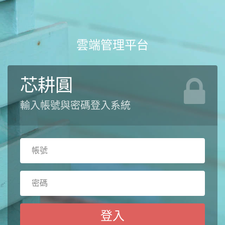
雲端管理平台
芯耕圓
輸入帳號與密碼登入系統
帳
號
密
碼